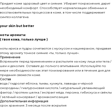
Придает коже здоровый цвет и сияние. Убирает покраснения, дарит
необходимый комфорт. Способствует нормализации обменных и
восстановительных процессов в коже, в том числе поддерживает
синтез коллагена.
your skin but better
ноты аромата:
( твоя кожа, только лучше )
ноты ириса и пудры сочетаются с мускусом и кашмераном, придавая
этому аромату тонкое сияние «ты, только лучше».
Применение
Встряхните перед применением и распылите на кожу лица или тела /
шеи и декольте. Оставьте до полного впитывания. Используйте по
мере необходимости как этап тонизирования или в течение дня для
придания свежести коже.
Состав
вода / гидролат яблока, тыквы, кунжута, лаванды и чёрной
смородины / гиалуроновая кислота / натуральный увлажняющий
фактор / протеин шелка / экстракт мёда, персика, гибискуса и свёклы
/ зелёный консервант / аромакомпозиция
Дополнительная информация
срок хранения: 3 месяца после вскрытия