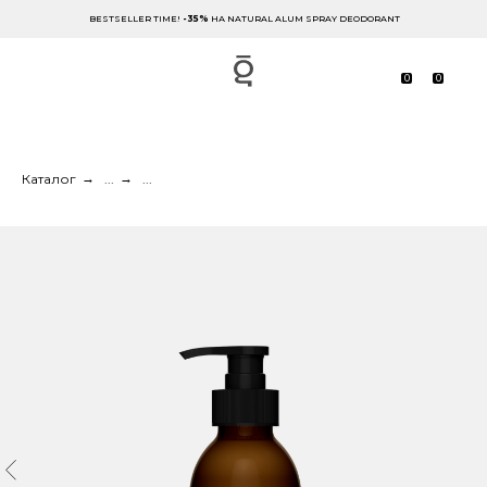
BESTSELLER TIME!
-35%
НА NATURAL ALUM SPRAY DEODORANT
0
0
Каталог
→
...
→
...