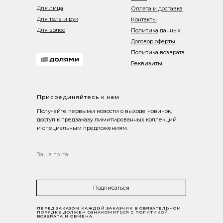
Для лица
Оплата и доставка
Для тела и рук
Контакты
Для волос
Политика
данных
Договор оферты
Политика возврата
Реквизиты
Присоединяйтесь к нам
Получайте первыми новости о выходе новинок,
доступ к предзаказу лимитированных коллекций
и специальным предложениям.
Подписаться
ПЕРЕД ЗАКАЗОМ КАЖДЫЙ ЗАКАЗЧИК В ОБЯЗАТЕЛЬНОМ
ПОРЯДКЕ ДОЛЖЕН ОЗНАКОМИТЬСЯ С ПОЛИТИКОЙ
ВОЗВРАТА И ОБМЕНА.