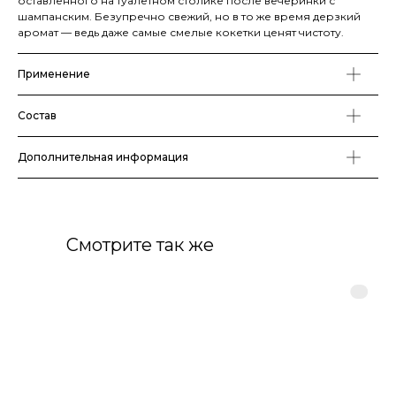
оставленного на туалетном столике после вечеринки с
шампанским. Безупречно свежий, но в то же время дерзкий
аромат — ведь даже самые смелые кокетки ценят чистоту.
Применение
Состав
Дополнительная информация
Смотрите так же