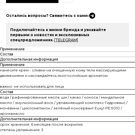
Остались вопросы? Свяжитесь с нами:
Подключайтесь к жизни бренда и узнавайте
первыми о новостях и эксклюзивных
спецпредложениях.
[TELEGRAM]
Применение
Состав
Дополнительная информация
Применение
нанесите крем - сливки на очищенную кожу тела массирующими
движениями и наслаждайтесь многослойным ароматом.
важно: не использовать для лица
Состав
вода / рафинированные масла: ши / какао / кокоса / миндальное
масло / эмульсионный воск / увлажняющий комплекс Гидрованс /
мочевина / циклометикон / зелёный консервант Euxyl PE 9010 /
аромамасло
Дополнительная информация
срок хранения: 6 месяцев после вскрытия
степень увлажнения: 3