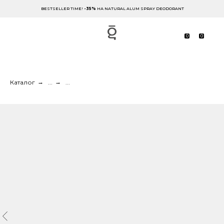
BESTSELLER TIME!
-35%
НА NATURAL ALUM SPRAY DEODORANT
0
0
Каталог
→
...
→
...