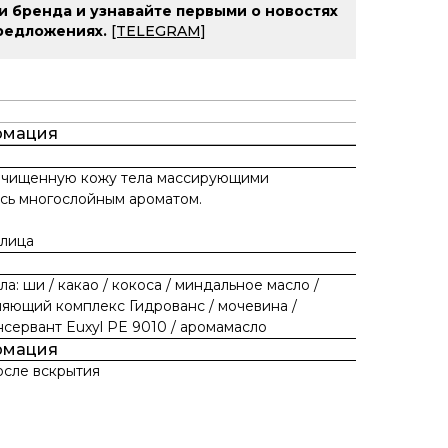
и бренда и узнавайте первыми о новостях
редложениях.
[TELEGRAM]
рмация
 очищенную кожу тела массирующими
сь многослойным ароматом.
 лица
а: ши / какао / кокоса / миндальное масло /
няющий комплекс Гидрованс / мочевина /
нсервант Euxyl PE 9010 / аромамасло
рмация
осле вскрытия