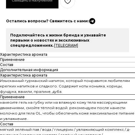
Остались вопросы? Свяжитесь с нами:
Подключайтесь к жизни бренда и узнавайте
первыми о новостях и эксклюзивных
спецпредложениях.
[TELEGRAM]
Характеристика аромата
Применение
Состав
Дополнительная информация
Характеристика аромата
Изысканный гурманский напиток, который понравится любителям
крепких напитков и сладкого. Содержит ноты коньяка, корицы,
фундука, ванили, пралине, дуба.
Применение
нанесите гель на губку или на влажную кожу тела массирующими
движениями, смойте тёплой водой. рекомендуем после нанести
молочко для тела OL, чтобы обеспечить коже максимальное питание
и увлажнение.
Состав
мягкий зелёный пав / вода / глицерин / увлажняющий комплекс / д-
пантенол / молочная кислота / зелёный консервант /