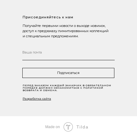
Присоединяйтесь к нам
Получайте первыми новости о выходе новинок,
доступ к предзаказу лимитированных коллекций
и специальным предложениям.
Подписаться
ПЕРЕД ЗАКАЗОМ КАЖДЫЙ ЗАКАЗЧИК В ОБЯЗАТЕЛЬНОМ
ПОРЯДКЕ ДОЛЖЕН ОЗНАКОМИТЬСЯ С ПОЛИТИКОЙ
ВОЗВРАТА И ОБМЕНА.
Разработка сайта
Tilda
Made on