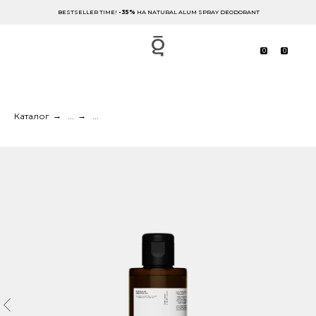
BESTSELLER TIME!
-35%
НА NATURAL ALUM SPRAY DEODORANT
0
0
Каталог
→
...
→
...