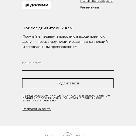
Политика возврата
Реквизиты
Присоединяйтесь к нам
Получайте первыми новости о выходе новинок,
доступ к предзаказу лимитированных коллекций
и специальным предложениям.
Подписаться
ПЕРЕД ЗАКАЗОМ КАЖДЫЙ ЗАКАЗЧИК В ОБЯЗАТЕЛЬНОМ
ПОРЯДКЕ ДОЛЖЕН ОЗНАКОМИТЬСЯ С ПОЛИТИКОЙ
ВОЗВРАТА И ОБМЕНА.
Разработка сайта