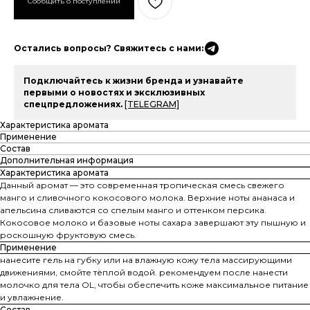
Остались вопросы? Свяжитесь с нами:
Подключайтесь к жизни бренда и узнавайте
первыми о новостях и эксклюзивных
спецпредложениях.
[TELEGRAM]
Характеристика аромата
Применение
Состав
Дополнительная информация
Характеристика аромата
Данный аромат — это современная тропическая смесь свежего
манго и сливочного кокосового молока. Верхние ноты ананаса и
апельсина сливаются со спелым манго и оттенком персика.
Кокосовое молоко и базовые ноты сахара завершают эту пышную и
роскошную фруктовую смесь.
Применение
нанесите гель на губку или на влажную кожу тела массирующими
движениями, смойте тёплой водой. рекомендуем после нанести
молочко для тела OL, чтобы обеспечить коже максимальное питание
и увлажнение.
Состав