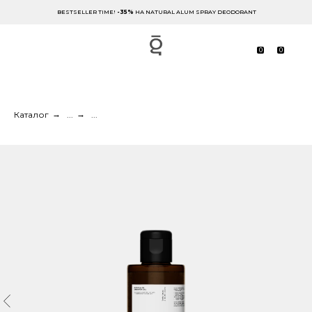
BESTSELLER TIME!
-35%
НА NATURAL ALUM SPRAY DEODORANT
0
0
Каталог
→
...
→
...