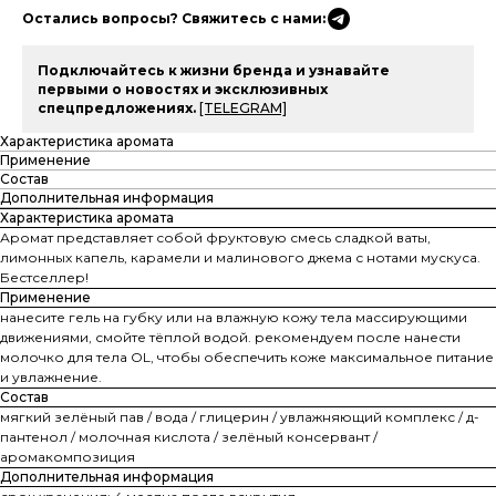
Остались вопросы? Свяжитесь с нами:
Подключайтесь к жизни бренда и узнавайте
первыми о новостях и эксклюзивных
спецпредложениях.
[TELEGRAM]
Характеристика аромата
Применение
Состав
Дополнительная информация
Характеристика аромата
Аромат представляет собой фруктовую смесь сладкой ваты,
лимонных капель, карамели и малинового джема с нотами мускуса.
Бестселлер!
Применение
нанесите гель на губку или на влажную кожу тела массирующими
движениями, смойте тёплой водой. рекомендуем после нанести
молочко для тела OL, чтобы обеспечить коже максимальное питание
и увлажнение.
Состав
мягкий зелёный пав / вода / глицерин / увлажняющий комплекс / д-
пантенол / молочная кислота / зелёный консервант /
аромакомпозиция
Дополнительная информация