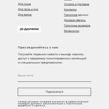
Для лица
Оплата и доставка
Для тела и рук
Контакты
Для волос
Политика
данных
Договор оферты
Политика возврата
Реквизиты
Присоединяйтесь к нам
Получайте первыми новости о выходе новинок,
доступ к предзаказу лимитированных коллекций
и специальным предложениям.
Подписаться
ПЕРЕД ЗАКАЗОМ КАЖДЫЙ ЗАКАЗЧИК В ОБЯЗАТЕЛЬНОМ
ПОРЯДКЕ ДОЛЖЕН ОЗНАКОМИТЬСЯ С ПОЛИТИКОЙ
ВОЗВРАТА И ОБМЕНА.