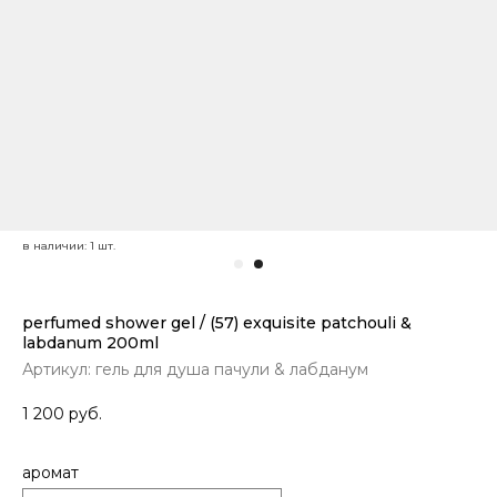
perfumed shower gel / (57) exquisite patchouli &
labdanum 200ml
Артикул:
гель для душа пачули & лабданум
1 200
руб.
аромат