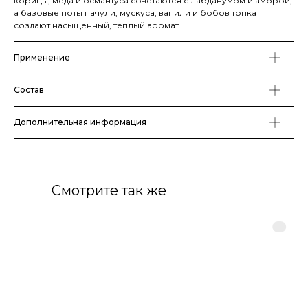
корицы, меда и османтуса сочетаются с лабданумом и амброй,
а базовые ноты пачули, мускуса, ванили и бобов тонка
создают насыщенный, теплый аромат.
Применение
Состав
Дополнительная информация
Смотрите так же