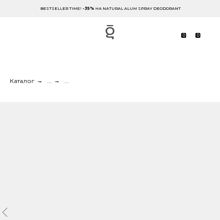
BESTSELLER TIME!
-35%
НА NATURAL ALUM SPRAY DEODORANT
0
0
Каталог
→
...
→
...