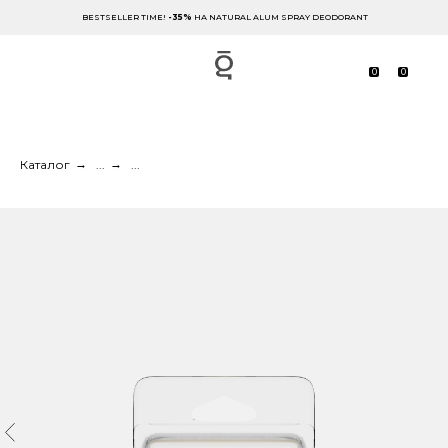
BESTSELLER TIME!
-35%
НА NATURAL ALUM SPRAY DEODORANT
0
0
Каталог
→
...
→
...