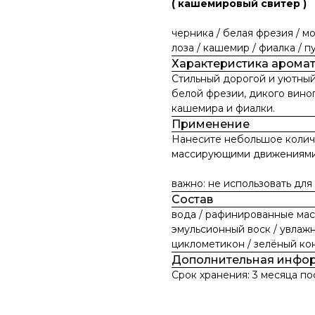
( кашемировый свитер )
черника / белая фрезия / мо
лоза / кашемир / фиалка / 
Характеристика арома
Стильный дорогой и уютный
белой фрезии, дикого виногр
кашемира и фиалки.
Применение
Нанесите небольшое колич
массирующими движениями 
важно: не использовать для
Состав
вода / рафинированные масл
эмульсионный воск / увлаж
циклометикон / зелёный ко
Дополнительная инфо
Срок хранения: 3 месяца по