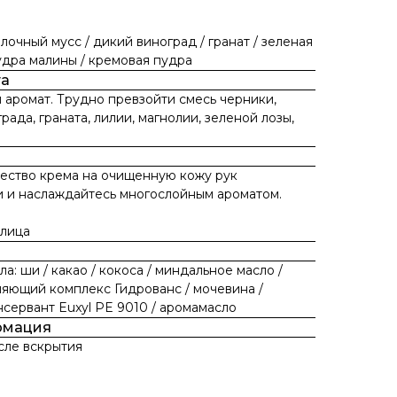
лочный мусс / дикий виноград / гранат / зеленая
пудра малины / кремовая пудра
та
 аромат. Трудно превзойти смесь черники,
ада, граната, лилии, магнолии, зеленой лозы,
ество крема на очищенную кожу рук
и наслаждайтесь многослойным ароматом.
 лица
а: ши / какао / кокоса / миндальное масло /
няющий комплекс Гидрованс / мочевина /
нсервант Euxyl PE 9010 / аромамасло
рмация
сле вскрытия