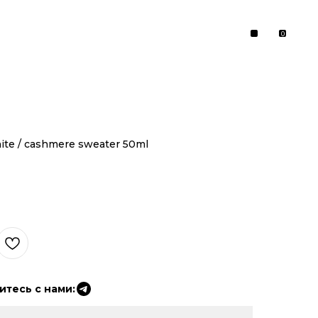
0
hite / cashmere sweater 50ml
тесь с нами: