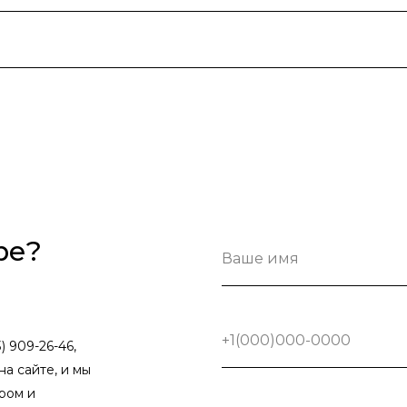
ре?
Ваше имя
+1(000)000-0000
) 909-26-46,
на сайте, и мы
ром и