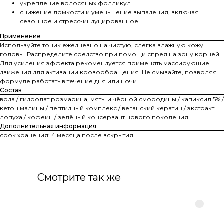
укрепление волосяных фолликул
снижение ломкости и уменьшение выпадения, включая
сезонное и стресс-индуцированное
Применение
Используйте тоник ежедневно на чистую, слегка влажную кожу
головы. Распределите средство при помощи спрея на зону корней.
Для усиления эффекта рекомендуется применять массирующие
движения для активации кровообращения. Не смывайте, позволяя
формуле работать в течение дня или ночи.
Состав
вода / гидролат розмарина, мяты и чёрной смородины / капиксил 5% /
кетон малины / пептидный комплекс / веганский кератин / экстракт
лопуха / кофеин / зелёный консервант нового поколения
Дополнительная информация
срок хранения: 4 месяца после вскрытия
Смотрите так же