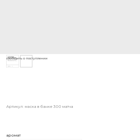
restorative hair mask / the power of
organics / (1) ginger matcha
marshmallow whip 300ml
Артикул:
маска в банке 300 матча
3 000
руб.
аромат