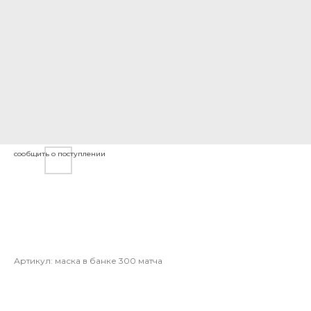
restorative hair mask / the power of
organics / (1) ginger matcha
marshmallow whip 300ml
Артикул:
маска в банке 300 матча
3 000
руб.