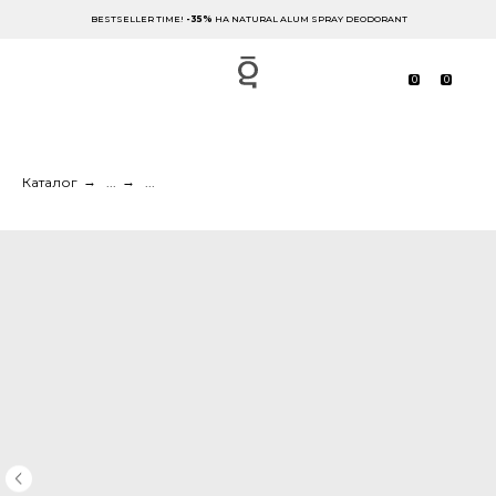
BESTSELLER TIME!
-35%
НА NATURAL ALUM SPRAY DEODORANT
0
0
Каталог
→
...
→
...