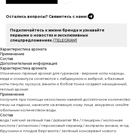
Остались вопросы? Свяжитесь с нами:
Подключайтесь к жизни бренда и узнавайте
первыми о новостях и эксклюзивных
спецпредложениях.
[TELEGRAM]
Характеристика аромата
Применение
Состав
Дополнительная информация
Характеристика аромата
Утонченно-пряный аромат для гурманов - верхние ноты корицы,
меда и османтуса сочетаются с лабданумом и амброй, а базовые
ноты пачули, мускуса, ванили и бобов тонка создают насыщенный,
теплый аромат.
Применение
получите при помощи нескольких нажатий достаточное количество
пены на ладони, нанесите на влажную кожу лица. аккуратно смойте
обильным количеством воды.
Состав
вода / мягкий зелёный пав / poloxamer 184 / глицерин / молочная
кислота / аллантоин / персиковый керамид / экстракты анчана, ягод
брусники и плодов бергамота / зелёный консервант нового