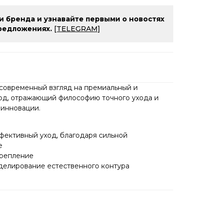
и бренда и узнавайте первыми о новостях
редложениях.
[TELEGRAM]
 современный взгляд на премиальный и
од, отражающий философию точного ухода и
инновации.
ффективный уход, благодаря сильной
е
крепление
оделирование естественного контура