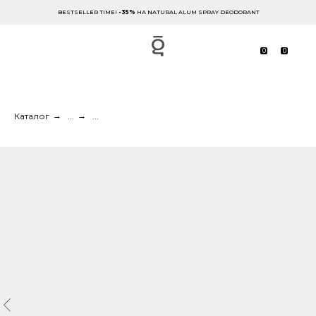
BESTSELLER TIME!
-35%
НА NATURAL ALUM SPRAY DEODORANT
0
0
Каталог
→
...
→
...