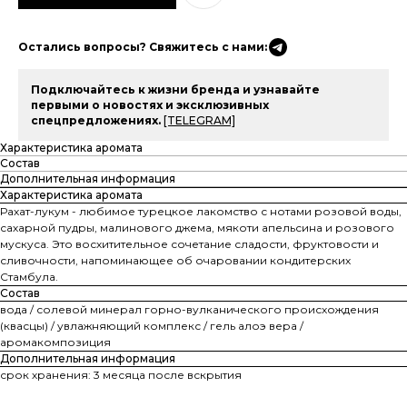
Остались вопросы? Свяжитесь с нами:
Подключайтесь к жизни бренда и узнавайте
первыми о новостях и эксклюзивных
спецпредложениях.
[TELEGRAM]
Характеристика аромата
Состав
Дополнительная информация
Характеристика аромата
Рахат-лукум - любимое турецкое лакомство с нотами розовой воды,
сахарной пудры, малинового джема, мякоти апельсина и розового
мускуса. Это восхитительное сочетание сладости, фруктовости и
сливочности, напоминающее об очаровании кондитерских
Стамбула.
Состав
вода / солевой минерал горно-вулканического происхождения
(квасцы) / увлажняющий комплекс / гель алоэ вера /
аромакомпозиция
Дополнительная информация
срок хранения: 3 месяца после вскрытия